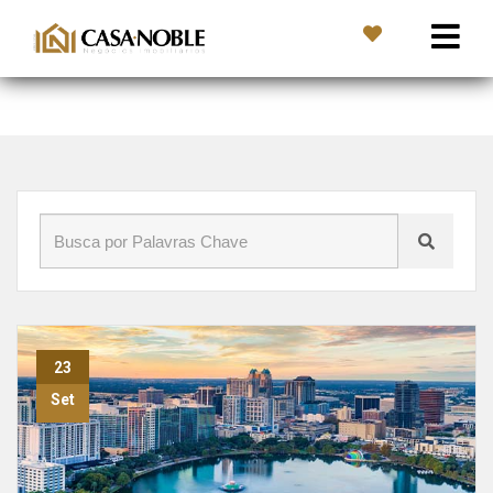
Início
»
Blog
»
financiar imovel nos eua
23
Set