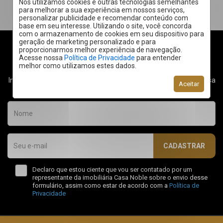
Nós utilizamos cookies e outras tecnologias semelhantes
para melhorar a sua experiência em nossos serviços,
personalizar publicidade e recomendar conteúdo com
base em seu interesse. Utilizando o site, você concorda
com o armazenamento de cookies em seu dispositivo para
geração de marketing personalizado e para
proporcionarmos melhor experiência de navegação.
Acesse nossa
Política de Privacidade
para entender
RECEBA NOVIDADES
melhor como utilizamos estes dados.
Insira seu email abaixo para receber dicas e novidades da Casa
Aceitar
Noble!
CADASTRAR
Declaro que estou ciente que vou ser contatado por um
representante da imobiliária Casa Noble sobre o envio desse
formulário, assim como estar de acordo com a
Política de
Privacidade