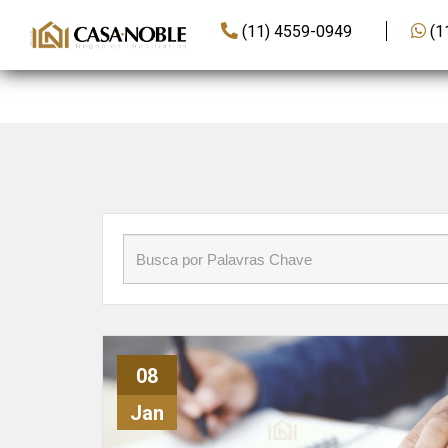
Início
»
Blog
»
tributação em imóveis
(11) 4559-0949
(1
08
Jan