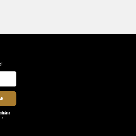
e!
AR
liária
 a