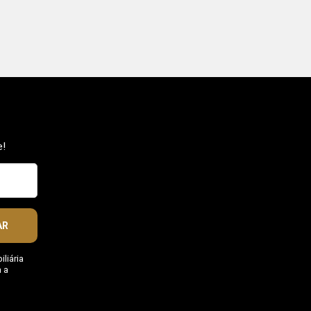
e!
AR
liária
 a