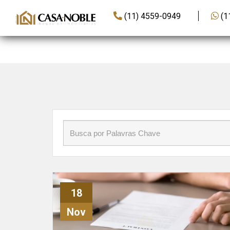
Início
»
Blog
»
taxas
(11) 4559-0949
(1
18
Nov