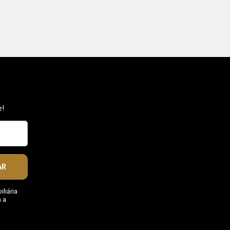
e!
AR
liária
 a