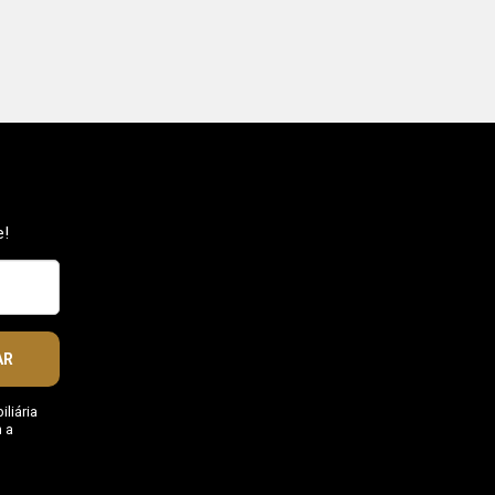
e!
AR
liária
 a